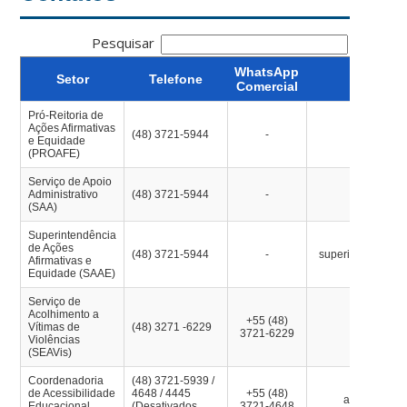
Pesquisar
WhatsApp
Setor
Telefone
Comercial
Pró-Reitoria de
Ações Afirmativas
(48) 3721-5944
-
proafe@c
e Equidade
(PROAFE)
Serviço de Apoio
Administrativo
(48) 3721-5944
-
proafe@c
(SAA)
Superintendência
de Ações
(48) 3721-5944
-
superintendencia
Afirmativas e
Equidade (SAAE)
Serviço de
Acolhimento a
+55 (48)
Vítimas de
(48) 3271 -6229
seavis@c
3721-6229
Violências
(SEAVis)
Coordenadoria
(48) 3721-5939 /
de Acessibilidade
4648 / 4445
+55 (48)
acessibilida
Educacional
(Desativados
3721-4648