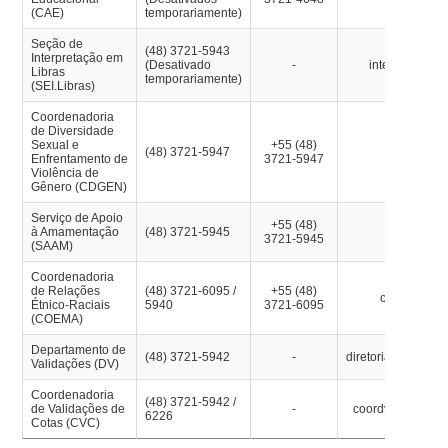
(CAE)
temporariamente)
Seção de
(48) 3721-5943
Interpretação em
(Desativado
-
interpretes.pr
Libras
temporariamente)
(SEI.Libras)
Coordenadoria
de Diversidade
Sexual e
+55 (48)
(48) 3721-5947
cdgen.saad
Enfrentamento de
3721-5947
Violência de
Gênero (CDGEN)
Serviço de Apoio
+55 (48)
à Amamentação
(48) 3721-5945
saam.saad@
3721-5945
(SAAM)
Coordenadoria
de Relações
(48) 3721-6095 /
+55 (48)
coema.proaf
Étnico-Raciais
5940
3721-6095
(COEMA)
Departamento de
(48) 3721-5942
-
diretoriavalidacoe
Validações (DV)
Coordenadoria
(48) 3721-5942 /
de Validações de
-
coordvalidacoes.
6226
Cotas (CVC)