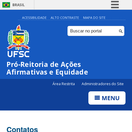
BRASIL
Simplifique!
ACESSIBILIDADE
ALTO CONTRASTE
MAPA DO SITE
Comunica BR
Participe
Acesso à informação
Legislação
Pró-Reitoria de Ações
Canais
Afirmativas e Equidade
Área Restrita
Administradores do Site
MENU
Contatos