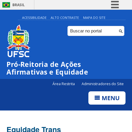
BRASIL
Simplifique!
ACESSIBILIDADE
ALTO CONTRASTE
MAPA DO SITE
Comunica BR
Participe
Acesso à informação
Legislação
Pró-Reitoria de Ações
Canais
Afirmativas e Equidade
Área Restrita
Administradores do Site
MENU
Equidade Trans