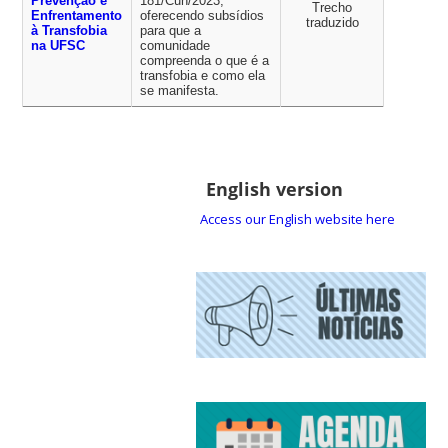
Prevenção e
181/Cun/2023,
Trecho
Enfrentamento
oferecendo subsídios
traduzido
à Transfobia
para que a
na UFSC
comunidade
compreenda o que é a
transfobia e como ela
se manifesta.
English version
Access our English website here